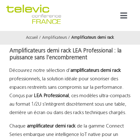
Passer
au
Toggl
contenu
Naviga
Accueil
Amplificateurs
Amplificateurs demi rack
Produits
Amplificateurs demi rack LEA Professional : la
puissance sans l’encombrement
Marques
Découvrez notre sélection d’
amplificateurs demi rack
professionnels, la solution idéale pour sonoriser des
Référenc
espaces restreints sans compromis sur la performance.
Conçus par
LEA Professional
, ces modèles ultra-compacts
Prestata
au format 1/2U s’intègrent discrètement sous une table,
derrière un écran ou dans des racks techniques chargés.
À propos
Chaque
amplificateur demi rack
de la gamme Connect
Series embarque une intelligence IoT native pour un