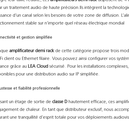
gré leur taille réduite, ces
amplificateurs demi rack
disposent de 4 
r un traitement audio de haute précision.Ils intègrent la technolog
ssance d’un canal selon les besoins de votre zone de diffusion. L’al
ctionnement stable sur n’importe quel réseau électrique mondial
nectivité et gestion simplifiée
aque
amplificateur demi rack
de cette catégorie propose trois mode
Fi client ou Ethernet filaire. Vous pouvez ainsi configurer vos systè
tance grâce au
LEA Cloud
sécurisé. Pour les installations complexe
ponibles pour une distribution audio sur IP simplifiée.
ustesse et fiabilité professionnelle
lisant un étage de sortie de
classe D
hautement efficace, ces amplifi
agement de chaleur. En tant que distributeur exclusif, nous acco
urant une tranquillité d’esprit totale pour vos déploiements audiov