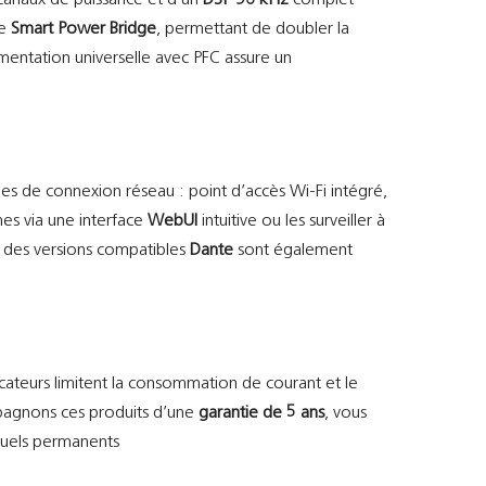
canaux de puissance et d’un
DSP 96 kHz
complet
ie
Smart Power Bridge
, permettant de doubler la
imentation universelle avec PFC assure un
s de connexion réseau : point d’accès Wi-Fi intégré,
mes via une interface
WebUI
intuitive ou les surveiller à
s, des versions compatibles
Dante
sont également
cateurs limitent la consommation de courant et le
mpagnons ces produits d’une
garantie de 5 ans
, vous
isuels permanents