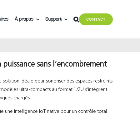
ires
À propos
Support
CONTACT
la puissance sans l’encombrement
a solution idéale pour sonoriser des espaces restreints
 modèles ultra-compacts au format 1/2U s’intègrent
niques chargés.
ne intelligence IoT native pour un contrôle total