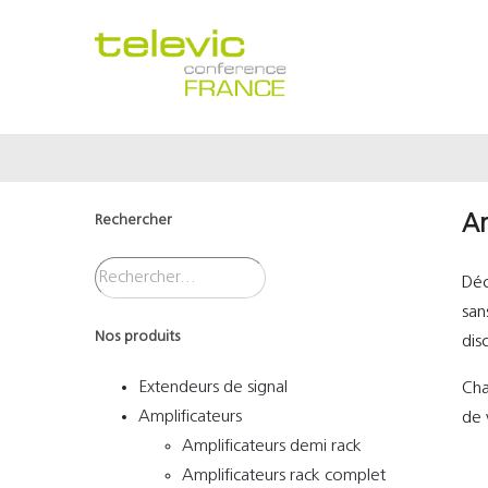
Passer
au
contenu
Rechercher
Am
Déc
san
Nos produits
dis
Extendeurs de signal
Ch
Amplificateurs
de 
Amplificateurs demi rack
Amplificateurs rack complet