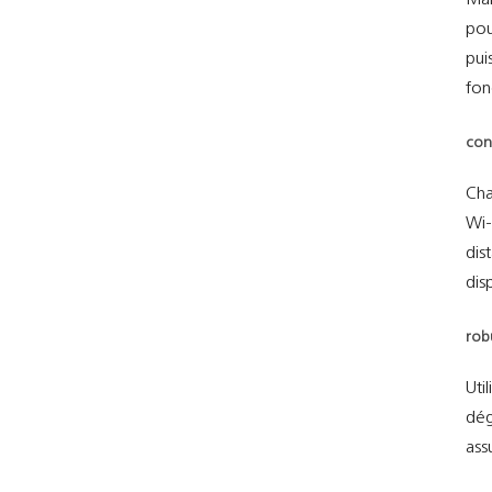
Mal
pou
pui
fon
con
Ch
Wi-
dis
dis
rob
Uti
dég
ass