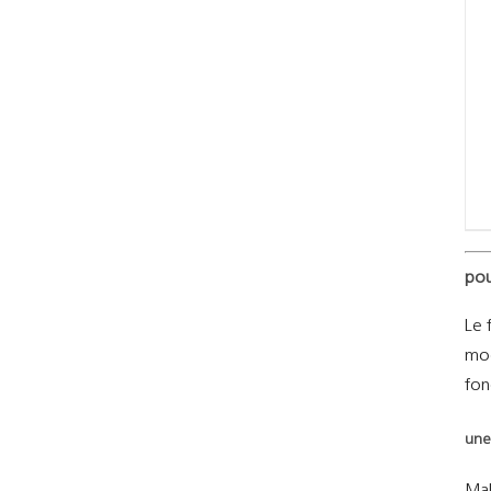
pou
Le 
mod
fon
une