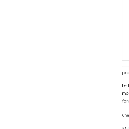
pou
Le 
mod
fon
une