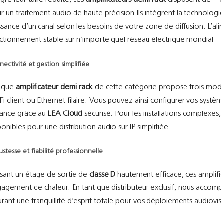
gré leur taille réduite, ces
amplificateurs demi rack
disposent de 4 
r un traitement audio de haute précision.Ils intègrent la technolog
ssance d’un canal selon les besoins de votre zone de diffusion. L’al
ctionnement stable sur n’importe quel réseau électrique mondial
nectivité et gestion simplifiée
aque
amplificateur demi rack
de cette catégorie propose trois mode
Fi client ou Ethernet filaire. Vous pouvez ainsi configurer vos systè
tance grâce au
LEA Cloud
sécurisé. Pour les installations complexe
ponibles pour une distribution audio sur IP simplifiée.
ustesse et fiabilité professionnelle
lisant un étage de sortie de
classe D
hautement efficace, ces amplifi
agement de chaleur. En tant que distributeur exclusif, nous acco
urant une tranquillité d’esprit totale pour vos déploiements audiov