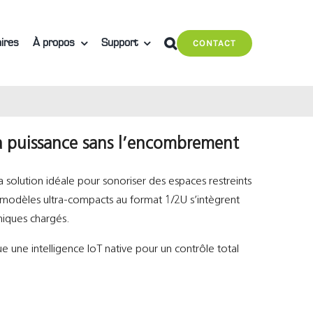
ires
À propos
Support
CONTACT
la puissance sans l’encombrement
a solution idéale pour sonoriser des espaces restreints
 modèles ultra-compacts au format 1/2U s’intègrent
niques chargés.
ne intelligence IoT native pour un contrôle total