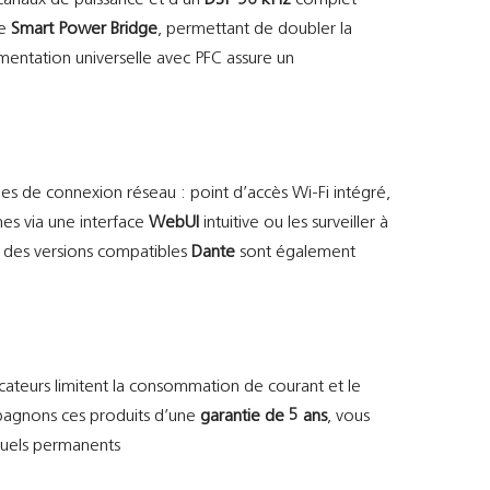
canaux de puissance et d’un
DSP 96 kHz
complet
ie
Smart Power Bridge
, permettant de doubler la
imentation universelle avec PFC assure un
s de connexion réseau : point d’accès Wi-Fi intégré,
mes via une interface
WebUI
intuitive ou les surveiller à
s, des versions compatibles
Dante
sont également
cateurs limitent la consommation de courant et le
mpagnons ces produits d’une
garantie de 5 ans
, vous
isuels permanents