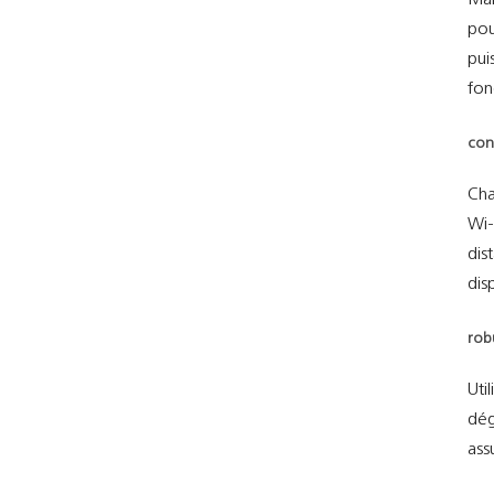
Mal
pou
pui
fon
con
Ch
Wi-
dis
dis
rob
Uti
dég
ass