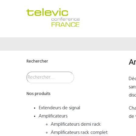
Passer
au
contenu
Rechercher
Am
Déc
san
Nos produits
dis
Extendeurs de signal
Ch
Amplificateurs
de 
Amplificateurs demi rack
Amplificateurs rack complet