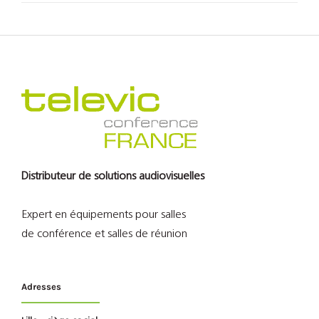
Distributeur de solutions audiovisuelles
Expert en équipements pour salles
de conférence et salles de réunion
Adresses