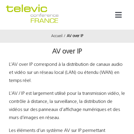
Passer
au
Toggl
contenu
Naviga
Accueil
AV over IP
Produits
AV over IP
Marques
L’AV over IP correspond à la distribution de canaux audio
et vidéo sur un réseau local (LAN) ou étendu (WAN) en
Référenc
temps réel.
L’AV / IP est largement utilisé pour la transmission vidéo, le
Prestata
contrôle à distance, la surveillance, la distribution de
vidéos sur des panneaux d’affichage numériques et des
À propos
murs d’images en réseau.
Les éléments d’un système AV sur IP permettant