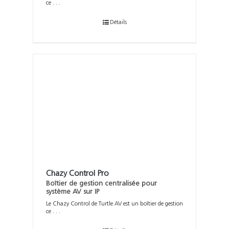
ce . . .
Détails
Chazy Control Pro
Boîtier de gestion centralisée pour
système AV sur IP
Le Chazy Control de Turtle AV est un boîtier de gestion
ce . . .