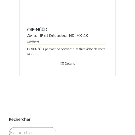
OIP-N60D
AV sur IP et Décodeur NDI HX 4K
Lumens
L’OIPN60D permet de convertir les flux vidéo de votre
sa . . .
Détails
Rechercher