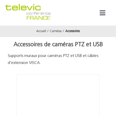
Passer
au
Toggl
contenu
Naviga
Accueil
Caméras
Accessoires
Produits
Accessoires de caméras PTZ et USB
Marques
Supports muraux pour caméras PTZ et USB et câbles
d’extension VISCA.
Référenc
Prestata
À propos