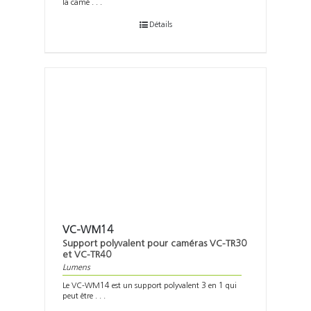
la camé . . .
Détails
VC-WM14
Support polyvalent pour caméras VC-TR30
et VC-TR40
Lumens
Le VC-WM14 est un support polyvalent 3 en 1 qui
peut être . . .