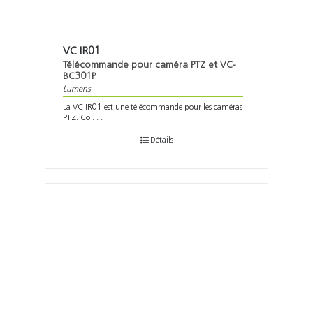
Support
Recherch
VC IR01
Télécommande pour caméra PTZ et VC-
BC301P
Lumens
La VC IR01 est une télécommande pour les caméras
PTZ. Co . . .
Détails