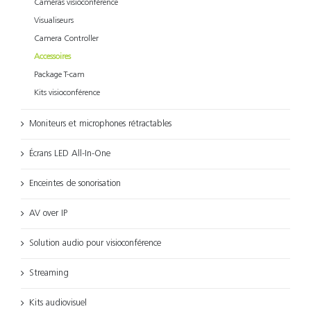
Caméras visioconférence
Visualiseurs
Camera Controller
Accessoires
Package T-cam
Kits visioconférence
Moniteurs et microphones rétractables
Écrans LED All-In-One
Enceintes de sonorisation
AV over IP
Solution audio pour visioconférence
Streaming
Kits audiovisuel