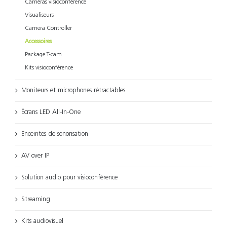
Caméras visioconférence
Visualiseurs
Camera Controller
Accessoires
Package T-cam
Kits visioconférence
Moniteurs et microphones rétractables
Écrans LED All-In-One
Enceintes de sonorisation
AV over IP
Solution audio pour visioconférence
Streaming
Kits audiovisuel