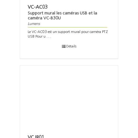
VC-AC03
Support mural les caméras USB et la
caméra VC-B30U
Lumens
Le VC-AC03 est un support mural pour caméra PTZ
USB Pour u . . .
Détails
VC IR01