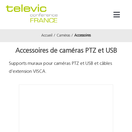
Passer
au
Toggl
contenu
Naviga
Accueil
Caméras
Accessoires
Produits
Accessoires de caméras PTZ et USB
Marques
Supports muraux pour caméras PTZ et USB et câbles
d’extension VISCA.
Référenc
Prestata
À propos