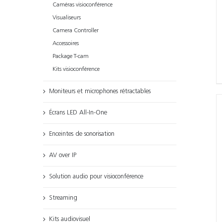
Caméras visioconférence
Visualiseurs
Camera Controller
Accessoires
Package T-cam
Kits visioconférence
Moniteurs et microphones rétractables
Écrans LED All-In-One
Enceintes de sonorisation
AV over IP
Solution audio pour visioconférence
Streaming
Kits audiovisuel