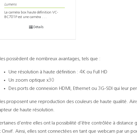
Lumens
La caméra box haute définition VC-
BC701P est une caméra . . .
Détails
lles possèdent de nombreux avantages, tels que :
Une résolution à haute définition : 4K ou Full HD
Un zoom optique x30
Des ports de connexion HDMI, Ethernet ou 3G-SDI qui leur per
lles proposent une reproduction des couleurs de haute qualité. Ains
apteur de haute résolution.
ertaines d’entre elles ont la possibilité d’être contrôlée à distanc
t Onvif. Ainsi, elles sont connectées en tant que webcam par un po