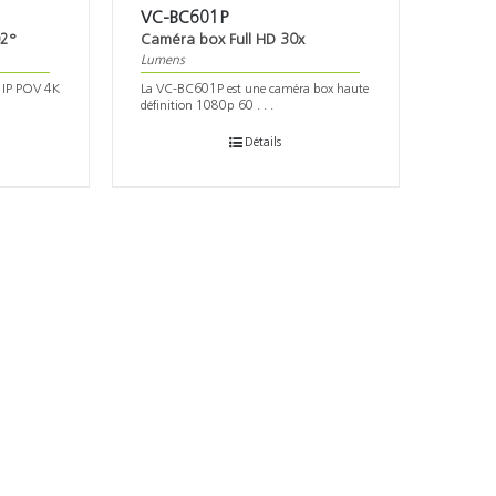
VC-BC601P
02°
Caméra box Full HD 30x
Lumens
 IP POV 4K
La VC-BC601P est une caméra box haute
définition 1080p 60 . . .
Détails