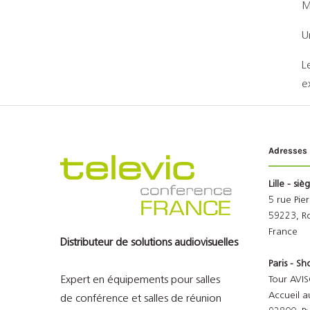
M
U
L
e
Adresses
Lille - siè
5 rue Pie
59223, R
France
Distributeur de solutions audiovisuelles
Paris - 
Expert en équipements pour salles
Tour AVIS
Accueil a
de conférence et salles de réunion