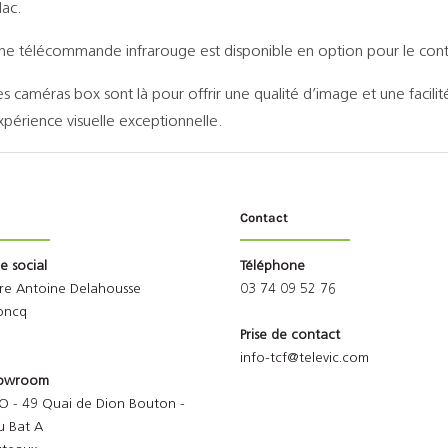
ac.
ne télécommande infrarouge est disponible en option pour le contr
es caméras box sont là pour offrir une qualité d’image et une facilité 
xpérience visuelle exceptionnelle.
Contact
ge social
Téléphone
rre Antoine Delahousse
03 74 09 52 76
oncq
Prise de contact
info-tcf@televic.com
Showroom
O - 49 Quai de Dion Bouton -
u Bat A