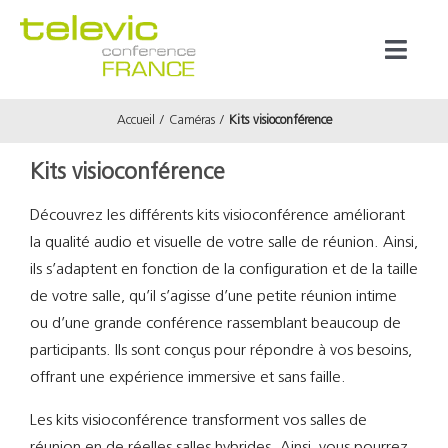
Passer
au
Toggl
contenu
Naviga
Accueil
Caméras
Kits visioconférence
Produits
Kits visioconférence
Marques
Découvrez les différents kits visioconférence améliorant
la qualité audio et visuelle de votre salle de réunion. Ainsi,
Référenc
ils s’adaptent en fonction de la configuration et de la taille
de votre salle, qu’il s’agisse d’une petite réunion intime
Prestata
ou d’une grande conférence rassemblant beaucoup de
participants. Ils sont conçus pour répondre à vos besoins,
offrant une expérience immersive et sans faille.
À propos
Les kits visioconférence transforment vos salles de
réunion en de réelles salles hybrides. Ainsi, vous pourrez