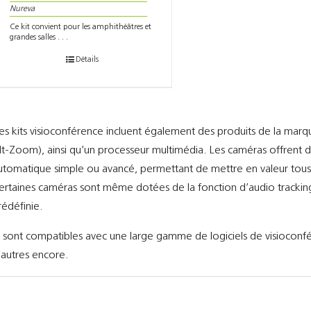
Nureva
Ce kit convient pour les amphithéâtres et
grandes salles . . .
Détails
es kits visioconférence incluent également des produits de la mar
ilt-Zoom), ainsi qu’un processeur multimédia. Les caméras offrent d
utomatique simple ou avancé, permettant de mettre en valeur tous 
ertaines caméras sont même dotées de la fonction d’audio tracking,
rédéfinie.
ls sont compatibles avec une large gamme de logiciels de visiocon
’autres encore.