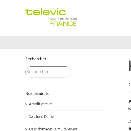
Passer
au
contenu
Rechercher
D
s
Nos produits
g
Amplificateurs
e
Solutions Dante
L
d
Murs d’images & multiviewers