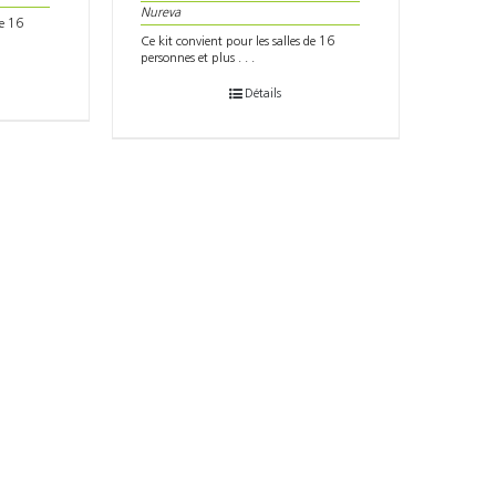
Nureva
de 16
Ce kit convient pour les salles de 16
personnes et plus . . .
Détails