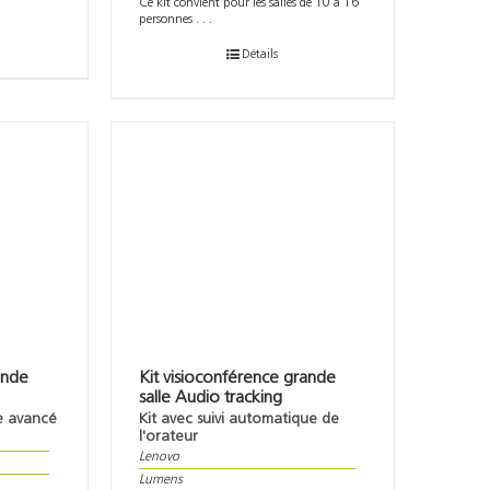
Ce kit convient pour les salles de 10 à 16
personnes . . .
Détails
ande
Kit visioconférence grande
salle Audio tracking
e avancé
Kit avec suivi automatique de
l'orateur
Lenovo
Lumens