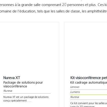
ersonnes à la grande salle comprenant 20 personnes et plus. Ces ki
omaine de l’éducation, tels que les salles de classe, les amphithéâtr
Nureva XT
Kit visioconférence pet
Package de solutions pour
Kit cadrage automatiqu
visioconférence
Lenovo
Nureva
Lumens
Nureva XT est un package de solutions
Nureva
conçu spécialement . . .
Ce kit convient pour les salles a