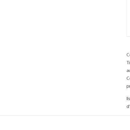
C
T
a
C
p
I
d