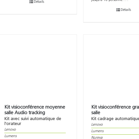
jusqu'à 10 personne . . .
Détails
Détails
Kit visioconférence moyenne
Kit visioconférence gr
salle Audio tracking
salle
Kit avec suivi automatique de
Kit cadrage automatiqu
l'orateur
Lenovo
Lenovo
Lumens
Lumens
Nureva