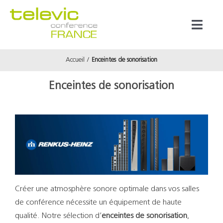
Passer
au
Toggl
contenu
Naviga
Accueil
Enceintes de sonorisation
Produits
Enceintes de sonorisation
Marques
Référenc
Prestata
Créer une atmosphère sonore optimale dans vos salles
À propos
de conférence nécessite un équipement de haute
qualité. Notre sélection d’
enceintes de sonorisation
,