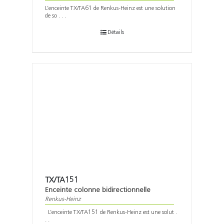
L’enceinte TX/TA61 de Renkus-Heinz est une solution
de so . . .
Détails
TX/TA151
Enceinte colonne bidirectionnelle
Renkus-Heinz
L’enceinte TX/TA151 de Renkus-Heinz est une solut .
. .