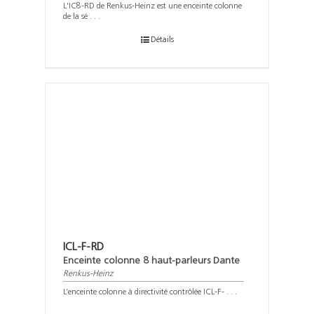
L'IC8-RD de Renkus-Heinz est une enceinte colonne
de la sé . . .
Détails
ICL-F-RD
Enceinte colonne 8 haut-parleurs Dante
Renkus-Heinz
L’enceinte colonne à directivité contrôlée ICL-F- . . .