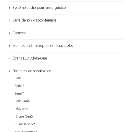
Système audio pour visite guidée
Barre de son visioconférence
Caméras
Moniteurs et microphones rétractables
Écrans LED All-In-One
Enceintes de sonorisation
Serie P
Serie S
Serie T
Serie Varia
UBX serie
IC Live Gen5
ICLive X Series
Iconyx compact