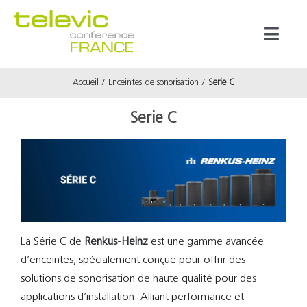
Passer
au
Toggl
contenu
Naviga
Accueil
Enceintes de sonorisation
Serie C
Produits
Serie C
Marques
Référenc
Prestata
La Série C de
Renkus-Heinz
est une gamme avancée
d’enceintes, spécialement conçue pour offrir des
À propos
solutions de sonorisation de haute qualité pour des
applications d’installation. Alliant performance et