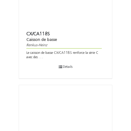
CX/CA118S
Caisson de basse
Renkus-Heinz
Le caisson de basse CX/CA118S renforce la série C
avec des . . .
Détails