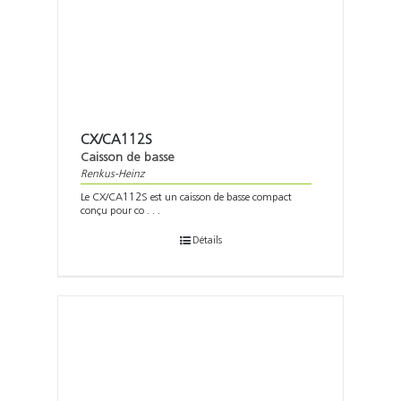
CX/CA112S
Caisson de basse
Renkus-Heinz
Le CX/CA112S est un caisson de basse compact
conçu pour co . . .
Détails