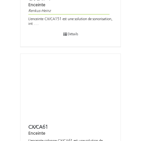
Enceinte
Renkus-Heinz
L’enceinte CX/CA151 est une solution de sonorisation,
int . . .
Détails
CX/CA61
Enceinte
L’enceinte colonne CX/CA61 est une solution de