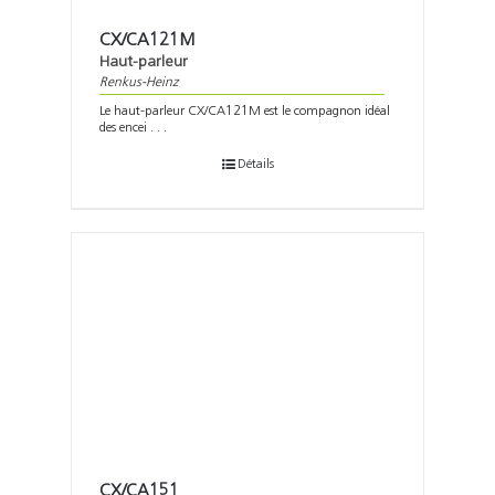
CX/CA121M
Haut-parleur
Renkus-Heinz
Le haut-parleur CX/CA121M est le compagnon idéal
des encei . . .
Détails
CX/CA151