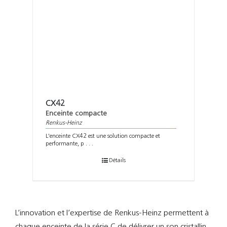
CX42
Enceinte compacte
Renkus-Heinz
L'enceinte CX42 est une solution compacte et
performante, p . . .
Détails
L’innovation et l’expertise de Renkus-Heinz permettent à
chaque enceinte de la série C de délivrer un son cristallin,