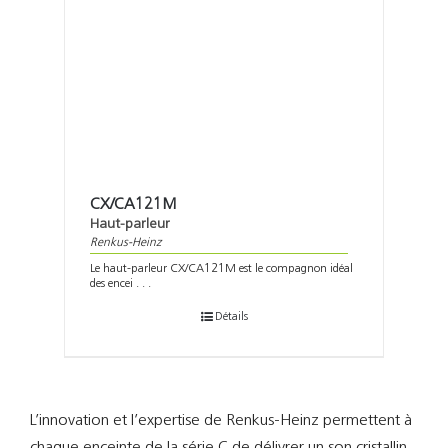
CX/CA121M
Haut-parleur
Renkus-Heinz
Le haut-parleur CX/CA121M est le compagnon idéal
des encei . . .
Détails
L’innovation et l’expertise de Renkus-Heinz permettent à
chaque enceinte de la série C de délivrer un son cristallin,