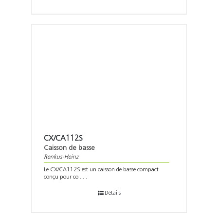
CX/CA112S
Caisson de basse
Renkus-Heinz
Le CX/CA112S est un caisson de basse compact
conçu pour co . . .
Détails