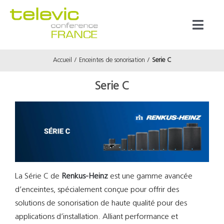
Passer
au
Toggl
contenu
Naviga
Accueil
Enceintes de sonorisation
Serie C
Produits
Serie C
Marques
Référenc
Prestata
La Série C de
Renkus-Heinz
est une gamme avancée
d’enceintes, spécialement conçue pour offrir des
À propos
solutions de sonorisation de haute qualité pour des
applications d’installation. Alliant performance et