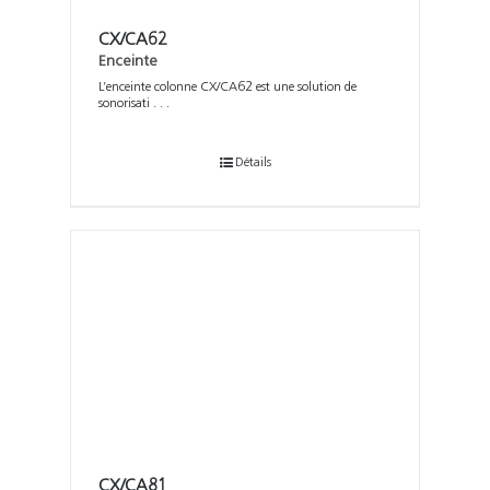
CX/CA62
Enceinte
L’enceinte colonne CX/CA62 est une solution de
sonorisati . . .
Détails
CX/CA81