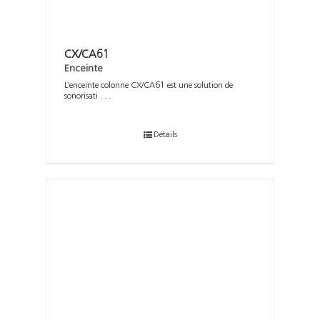
CX/CA61
Enceinte
L’enceinte colonne CX/CA61 est une solution de
sonorisati . . .
Détails