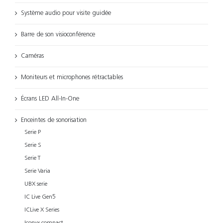
Système audio pour visite guidée
Barre de son visioconférence
Caméras
Moniteurs et microphones rétractables
Écrans LED All-In-One
Enceintes de sonorisation
Serie P
Serie S
Serie T
Serie Varia
UBX serie
IC Live Gen5
ICLive X Series
Iconyx compact