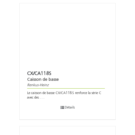
CX/CA118S
Caisson de basse
Renkus-Heinz
Le caisson de basse CX/CA118S renforce la série C
avec des . . .
Détails