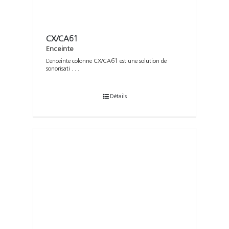
CX/CA61
Enceinte
L’enceinte colonne CX/CA61 est une solution de
sonorisati . . .
Détails