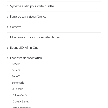
Système audio pour visite guidée
Barre de son visioconférence
Caméras
Moniteurs et microphones rétractables
Écrans LED All-In-One
Enceintes de sonorisation
Serie P
Serie S
Serie T
Serie Varia
UBX serie
IC Live Gen5
ICLive X Series
Iconyx compact