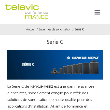
Passer
au
Toggl
contenu
Naviga
Accueil
Enceintes de sonorisation
Serie C
Produits
Serie C
Marques
Référenc
Prestata
La Série C de
Renkus-Heinz
est une gamme avancée
d’enceintes, spécialement conçue pour offrir des
À propos
solutions de sonorisation de haute qualité pour des
applications d’installation. Alliant performance et