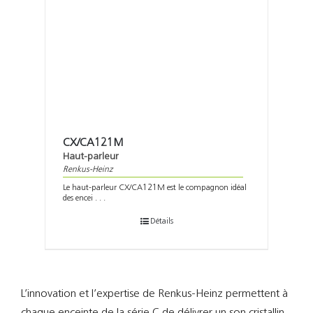
CX/CA121M
Haut-parleur
Renkus-Heinz
Le haut-parleur CX/CA121M est le compagnon idéal
des encei . . .
Détails
L’innovation et l’expertise de Renkus-Heinz permettent à
chaque enceinte de la série C de délivrer un son cristallin,