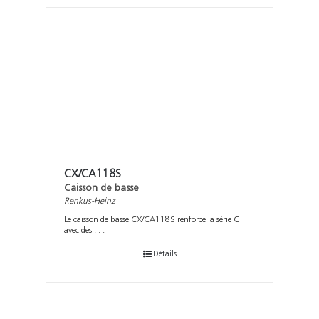
CX/CA118S
Caisson de basse
Renkus-Heinz
Le caisson de basse CX/CA118S renforce la série C
avec des . . .
Détails