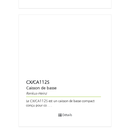
CX/CA112S
Caisson de basse
Renkus-Heinz
Le CX/CA112S est un caisson de basse compact
conçu pour co . . .
Détails