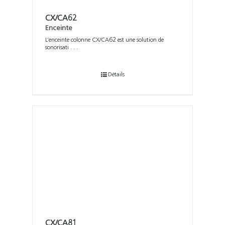
CX/CA62
Enceinte
L’enceinte colonne CX/CA62 est une solution de
sonorisati . . .
Détails
CX/CA81