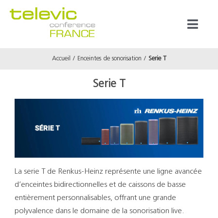
Passer
au
Toggl
contenu
Naviga
Accueil
Enceintes de sonorisation
Serie T
Produits
Serie T
Marques
Référenc
Prestata
La serie T de Renkus-Heinz représente une ligne avancée
d’enceintes bidirectionnelles et de caissons de basse
À propos
entièrement personnalisables, offrant une grande
polyvalence dans le domaine de la sonorisation live.