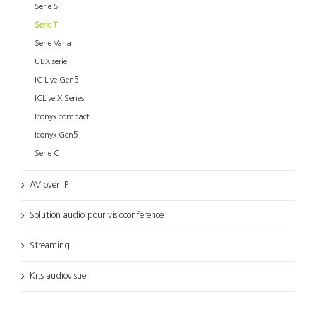
Serie S
Serie T
Serie Varia
UBX serie
IC Live Gen5
ICLive X Series
Iconyx compact
Iconyx Gen5
Serie C
AV over IP
Solution audio pour visioconférence
Streaming
Kits audiovisuel