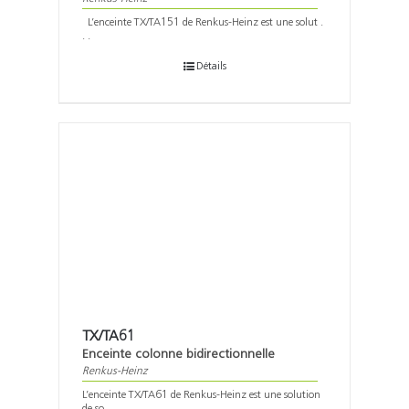
L’enceinte TX/TA151 de Renkus-Heinz est une solut .
. .
Détails
TX/TA61
Enceinte colonne bidirectionnelle
Renkus-Heinz
L’enceinte TX/TA61 de Renkus-Heinz est une solution
de so . . .