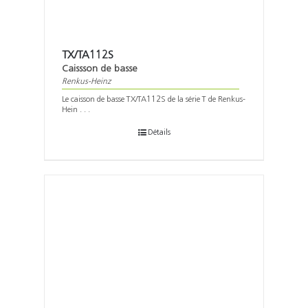
TX/TA112S
Caissson de basse
Renkus-Heinz
Le caisson de basse TX/TA112S de la série T de Renkus-
Hein . . .
Détails