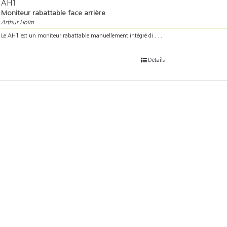
AH1
Moniteur rabattable face arrière
Arthur Holm
Le AH1 est un moniteur rabattable manuellement intégré di . . .
Détails