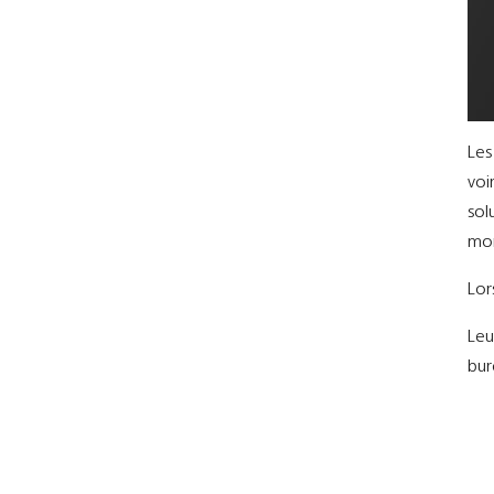
Les
voi
sol
mon
Lor
Leu
bur