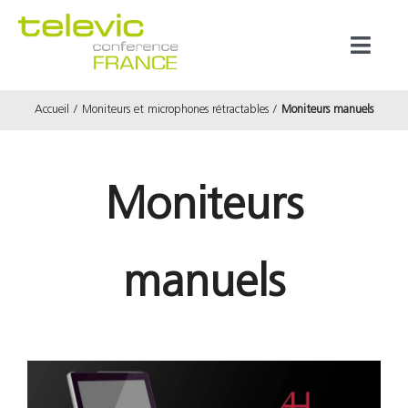
Passer
au
Toggl
contenu
Naviga
Accueil
Moniteurs et microphones rétractables
Moniteurs manuels
Produits
Marques
Moniteurs
Référenc
manuels
Prestata
À propos