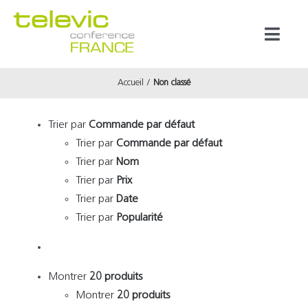
Passer
au
Toggl
contenu
Naviga
Accueil
Non classé
Produits
Trier par
Commande par défaut
Marques
Trier par
Commande par défaut
Trier par
Nom
Référenc
Trier par
Prix
Trier par
Date
Trier par
Popularité
Prestata
À propos
Montrer
20 produits
Montrer
20 produits