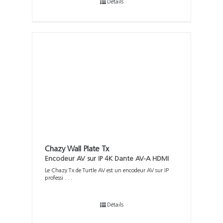
Détails
Chazy Wall Plate Tx
Encodeur AV sur IP 4K Dante AV-A HDMI
Le Chazy Tx de Turtle AV est un encodeur AV sur IP
professi . . .
Détails