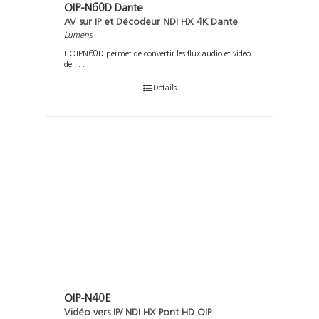
OIP-N60D Dante
AV sur IP et Décodeur NDI HX 4K Dante
Lumens
L’OIPN60D permet de convertir les flux audio et vidéo
de . . .
Détails
OIP-N40E
Vidéo vers IP/ NDI HX Pont HD OIP