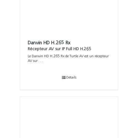
Darwin HD H.265 Rx
Récepteur AV sur IP Full HD H.265
Le Darwin HD H.265 Rx de Turtle AV est un récepteur
AV sur . . .
Détails