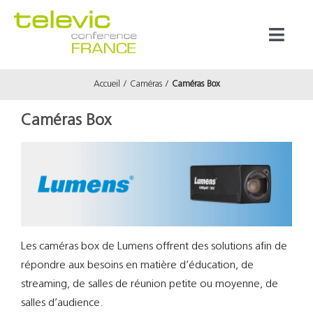
Passer
au
Toggl
contenu
Naviga
Accueil
Caméras
Caméras Box
Produits
Caméras Box
Marques
Référenc
Prestata
Les caméras box de Lumens offrent des solutions afin de
répondre aux besoins en matière d’éducation, de
À propos
streaming, de salles de réunion petite ou moyenne, de
salles d’audience.