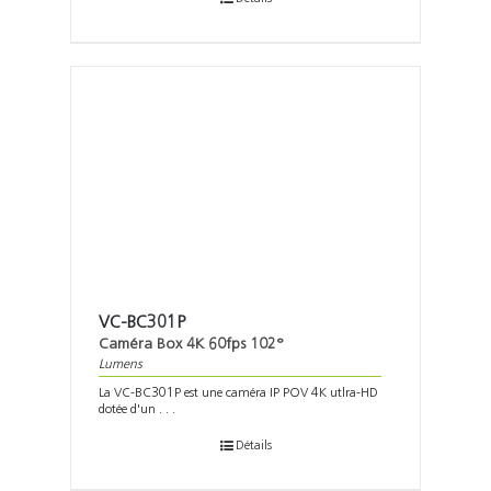
VC-BC301P
Caméra Box 4K 60fps 102°
Lumens
La VC-BC301P est une caméra IP POV 4K utlra-HD
dotée d'un . . .
Détails