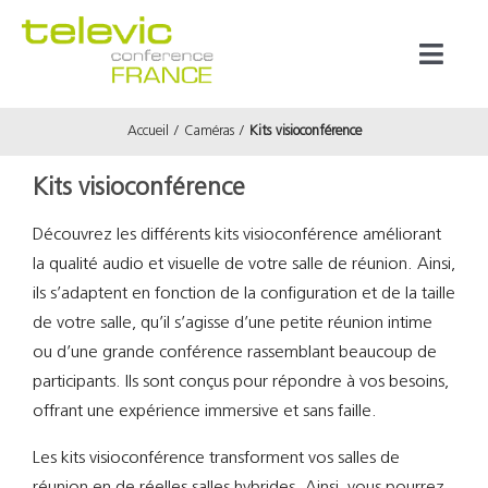
Passer
au
Toggl
contenu
Naviga
Accueil
Caméras
Kits visioconférence
Produits
Kits visioconférence
Marques
Découvrez les différents kits visioconférence améliorant
la qualité audio et visuelle de votre salle de réunion. Ainsi,
Référenc
ils s’adaptent en fonction de la configuration et de la taille
de votre salle, qu’il s’agisse d’une petite réunion intime
Prestata
ou d’une grande conférence rassemblant beaucoup de
participants. Ils sont conçus pour répondre à vos besoins,
offrant une expérience immersive et sans faille.
À propos
Les kits visioconférence transforment vos salles de
réunion en de réelles salles hybrides. Ainsi, vous pourrez