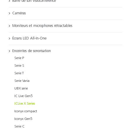
Barre de son visioconférence
Caméras
Moniteurs et microphones rétractables
Écrans LED All-In-One
Enceintes de sonorisation
Serie P
Serie S
Serie T
Serie Varia
UBX serie
IC Live Gen5
ICLive X Series
Iconyx compact
Iconyx Gen5
Serie C