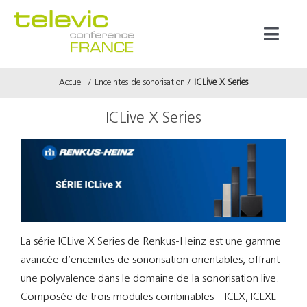
Passer
au
Toggl
contenu
Naviga
Accueil
Enceintes de sonorisation
ICLive X Series
Produits
ICLive X Series
Marques
Référenc
Prestata
La série ICLive X Series de Renkus-Heinz est une gamme
avancée d’enceintes de sonorisation orientables, offrant
À propos
une polyvalence dans le domaine de la sonorisation live.
Composée de trois modules combinables – ICLX, ICLXL