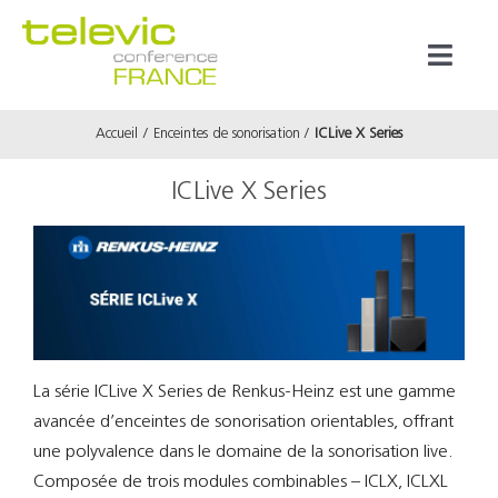
Passer
au
Toggl
contenu
Naviga
Accueil
Enceintes de sonorisation
ICLive X Series
Produits
ICLive X Series
Marques
Référenc
Prestata
La série ICLive X Series de Renkus-Heinz est une gamme
avancée d’enceintes de sonorisation orientables, offrant
À propos
une polyvalence dans le domaine de la sonorisation live.
Composée de trois modules combinables – ICLX, ICLXL