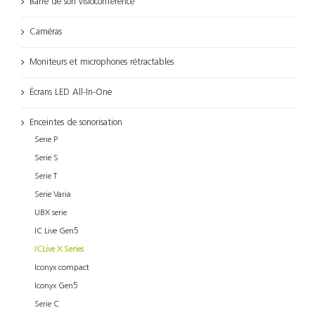
Barre de son visioconférence
Caméras
Moniteurs et microphones rétractables
Écrans LED All-In-One
Enceintes de sonorisation
Serie P
Serie S
Serie T
Serie Varia
UBX serie
IC Live Gen5
ICLive X Series
Iconyx compact
Iconyx Gen5
Serie C