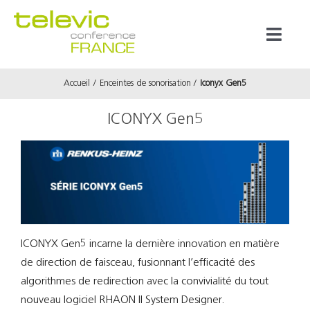
Passer
au
Toggl
contenu
Naviga
Accueil
Enceintes de sonorisation
Iconyx Gen5
Produits
ICONYX Gen5
Marques
Référenc
Prestata
ICONYX Gen5 incarne la dernière innovation en matière
de direction de faisceau, fusionnant l’efficacité des
À propos
algorithmes de redirection avec la convivialité du tout
nouveau logiciel RHAON II System Designer.