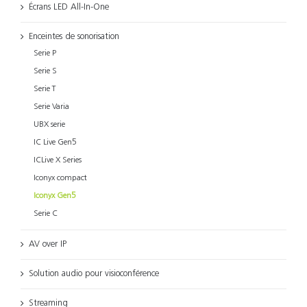
Écrans LED All-In-One
Enceintes de sonorisation
Serie P
Serie S
Serie T
Serie Varia
UBX serie
IC Live Gen5
ICLive X Series
Iconyx compact
Iconyx Gen5
Serie C
AV over IP
Solution audio pour visioconférence
Streaming