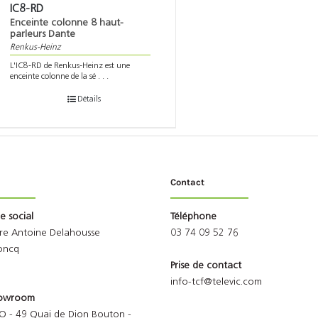
IC8-RD
Enceinte colonne 8 haut-
parleurs Dante
Renkus-Heinz
L'IC8-RD de Renkus-Heinz est une
enceinte colonne de la sé . . .
Détails
Contact
ge social
Téléphone
rre Antoine Delahousse
03 74 09 52 76
oncq
Prise de contact
info-tcf@televic.com
Showroom
O - 49 Quai de Dion Bouton -