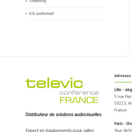
Streaming
Kits audiovisuel
Adresses
Lille - siè
5 rue Pie
59223, R
France
Distributeur de solutions audiovisuelles
Paris - 
Expert en équipements pour salles
Tour AVIS