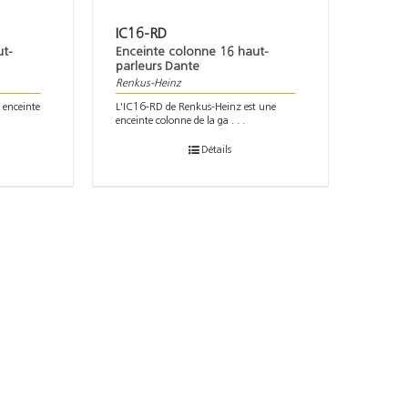
IC16-RD
ut-
Enceinte colonne 16 haut-
parleurs Dante
Renkus-Heinz
 enceinte
L'IC16-RD de Renkus-Heinz est une
enceinte colonne de la ga . . .
Détails