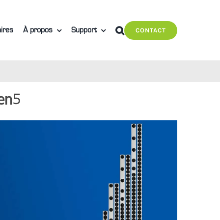
ires
À propos
Support
CONTACT
en5