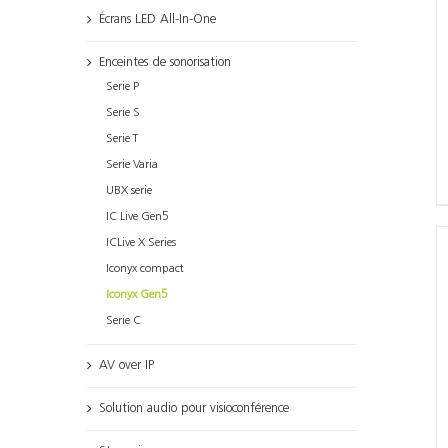
Écrans LED All-In-One
Enceintes de sonorisation
Serie P
Serie S
Serie T
Serie Varia
UBX serie
IC Live Gen5
ICLive X Series
Iconyx compact
Iconyx Gen5
Serie C
AV over IP
Solution audio pour visioconférence