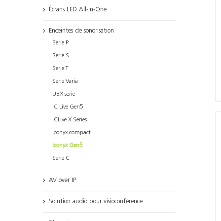
Écrans LED All-In-One
Enceintes de sonorisation
Serie P
Serie S
Serie T
Serie Varia
UBX serie
IC Live Gen5
ICLive X Series
Iconyx compact
Iconyx Gen5
Serie C
AV over IP
Solution audio pour visioconférence