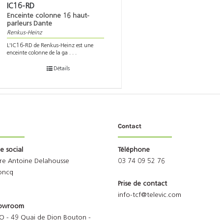
IC16-RD
Enceinte colonne 16 haut-
parleurs Dante
Renkus-Heinz
L'IC16-RD de Renkus-Heinz est une
enceinte colonne de la ga . . .
Détails
Contact
ge social
Téléphone
rre Antoine Delahousse
03 74 09 52 76
oncq
Prise de contact
info-tcf@televic.com
Showroom
O - 49 Quai de Dion Bouton -