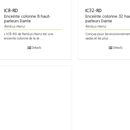
IC8-RD
IC32-RD
Enceinte colonne 8 haut-
Enceinte colonne 32 ha
parleurs Dante
parleurs Dante
Renkus-Heinz
Renkus-Heinz
L'IC8-RD de Renkus-Heinz est une
Conçue pour les environnement
enceinte colonne de la sé . . .
vastes et les plus . . .
Détails
Détails