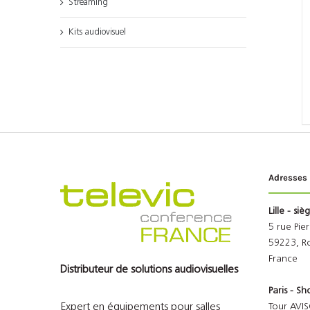
Streaming
Kits audiovisuel
Adresses
Lille - siè
5 rue Pie
59223, R
France
Distributeur de solutions audiovisuelles
Paris - 
Expert en équipements pour salles
Tour AVIS