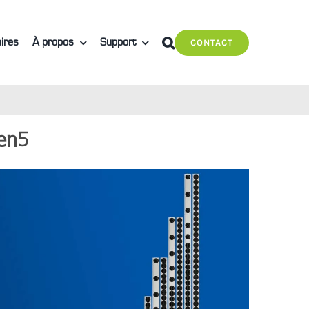
ires
À propos
Support
CONTACT
en5