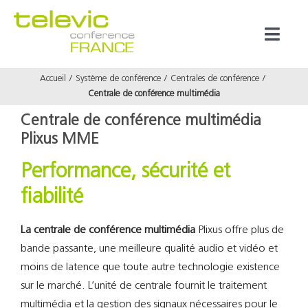
Passer
au
Toggl
contenu
Naviga
Accueil
Système de conférence
Centrales de conférence
Produits
Centrale de conférence multimédia
Centrale de conférence multimédia
Marques
Plixus MME
Performance, sécurité et
Référenc
fiabilité
Prestata
La centrale de conférence multimédia
Plixus offre plus de
bande passante, une meilleure qualité audio et vidéo et
À propos
moins de latence que toute autre technologie existence
sur le marché. L’unité de centrale fournit le traitement
multimédia et la gestion des signaux nécessaires pour le