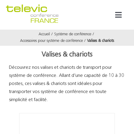
Passer
au
Toggl
contenu
Naviga
Accueil
Système de conférence
Produits
Accessoires pour système de conférence
Valises & chariots
Valises & chariots
Marques
Découvrez nos valises et chariots de transport pour
système de conférence. Allant d’une capacité de 10 à 30
Référenc
postes, ces valises & chariots sont idéales pour
transporter vos système de conférence en toute
Prestata
simplicité et facilité.
À propos