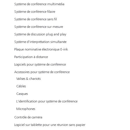
Système de conférence multimédia
Système de conférence filaire
Système de conférence sans fil
Système de conférence sur mesure
Système de discussion plug and play
Système d'interprétation simultanée
Plaque nominative électronique E-ink
Participation à distance
Logiciels pour système de conférence
Accessoires pour système de conférence
Valises & chariots
Câbles
Casques
L'identification pour système de conférence
Microphones
Contrôle de caméra
Logiciel sur tablette pour une réunion sans papier