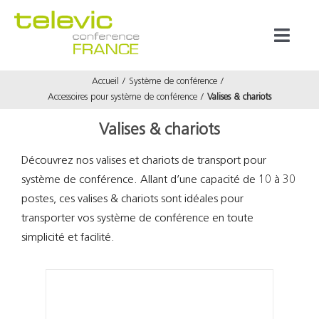
Passer
au
Toggl
contenu
Naviga
Accueil
Système de conférence
Produits
Accessoires pour système de conférence
Valises & chariots
Valises & chariots
Marques
Découvrez nos valises et chariots de transport pour
système de conférence. Allant d’une capacité de 10 à 30
Référenc
postes, ces valises & chariots sont idéales pour
transporter vos système de conférence en toute
Prestata
simplicité et facilité.
À propos