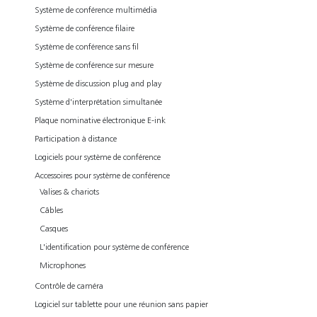
Système de conférence multimédia
Système de conférence filaire
Système de conférence sans fil
Système de conférence sur mesure
Système de discussion plug and play
Système d'interprétation simultanée
Plaque nominative électronique E-ink
Participation à distance
Logiciels pour système de conférence
Accessoires pour système de conférence
Valises & chariots
Câbles
Casques
L'identification pour système de conférence
Microphones
Contrôle de caméra
Logiciel sur tablette pour une réunion sans papier