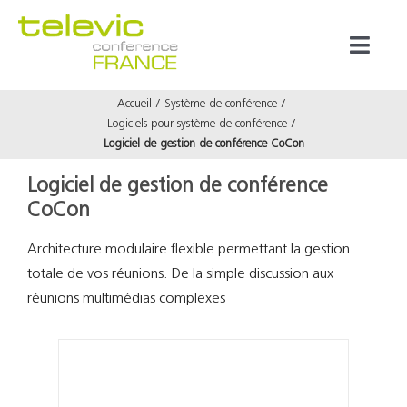
Passer
au
Toggl
contenu
Naviga
Accueil
Système de conférence
Produits
Logiciels pour système de conférence
Logiciel de gestion de conférence CoCon
Marques
Logiciel de gestion de conférence
CoCon
Référenc
Architecture modulaire flexible permettant la gestion
totale de vos réunions. De la simple discussion aux
Prestata
réunions multimédias complexes
À propos