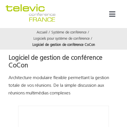
Passer
au
Toggl
contenu
Naviga
Accueil
Système de conférence
Produits
Logiciels pour système de conférence
Logiciel de gestion de conférence CoCon
Marques
Logiciel de gestion de conférence
CoCon
Référenc
Architecture modulaire flexible permettant la gestion
totale de vos réunions. De la simple discussion aux
Prestata
réunions multimédias complexes
À propos