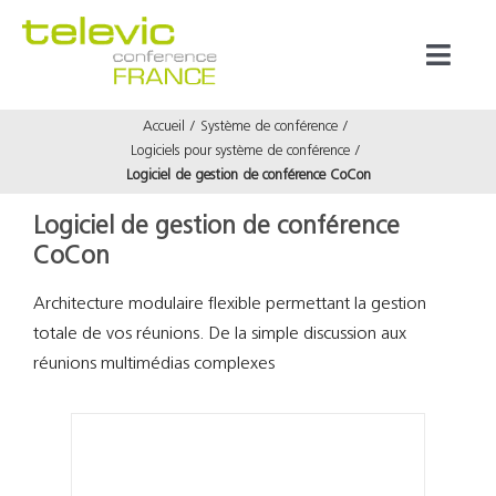
Passer
au
Toggl
contenu
Naviga
Accueil
Système de conférence
Produits
Logiciels pour système de conférence
Logiciel de gestion de conférence CoCon
Marques
Logiciel de gestion de conférence
CoCon
Référenc
Architecture modulaire flexible permettant la gestion
totale de vos réunions. De la simple discussion aux
Prestata
réunions multimédias complexes
À propos