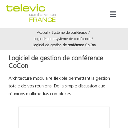
Passer
au
Toggl
contenu
Naviga
Accueil
Système de conférence
Produits
Logiciels pour système de conférence
Logiciel de gestion de conférence CoCon
Marques
Logiciel de gestion de conférence
CoCon
Référenc
Architecture modulaire flexible permettant la gestion
totale de vos réunions. De la simple discussion aux
Prestata
réunions multimédias complexes
À propos