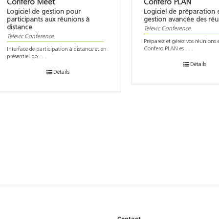
Confero Meet
Confero PLAN
Logiciel de gestion pour
Logiciel de préparation 
participants aux réunions à
gestion avancée des réu
distance
Televic Conference
Televic Conference
Préparez et gérez vos réunion
Confero PLAN es . . .
Interface de participation à distance et en
présentiel po . . .
Détails
Détails
Contact