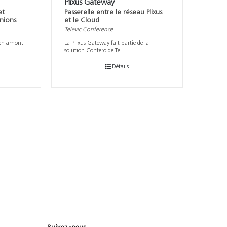
Plixus Gateway
et
Passerelle entre le réseau Plixus
nions
et le Cloud
Televic Conference
s en amont
La Plixus Gateway fait partie de la
solution Confero de Tel . . .
Détails
Suivez -nous