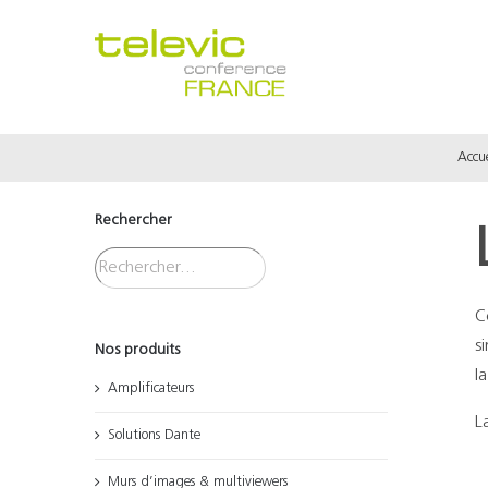
Passer
au
contenu
Accue
Rechercher
C
s
Nos produits
l
Amplificateurs
L
Solutions Dante
Murs d’images & multiviewers