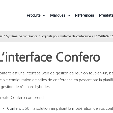
Produits
Marques
Références
Prestata
il
Système de conférence
Logiciels pour système de conférence
L'interface C
L’interface Confero
onfero est une interface web de gestion de réunion tout-en-un, ba
imple configuration de salles de conférence en passant par la planif
a gestion de réunions hybrides.
a suite Confero comprend :
Confero 360
: la solution simplifiant la modération de vos con