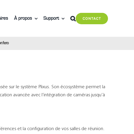
ires
À propos
Support
CONTACT
onfero
sée sur le système Plixus. Son écosystème permet la
ication avancée avec l’intégration de caméras jusqu’à
férences et la configuration de vos salles de réunion.