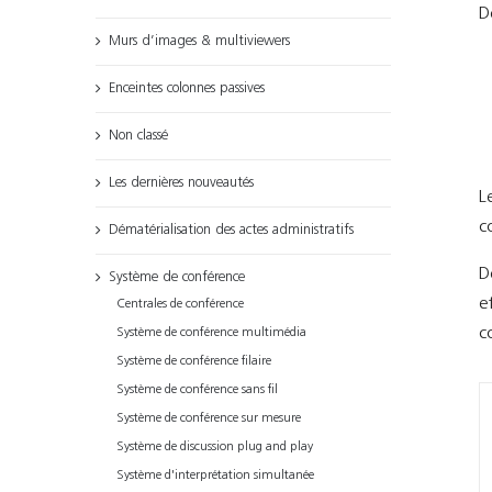
D
Murs d’images & multiviewers
Enceintes colonnes passives
Non classé
Les dernières nouveautés
L
c
Dématérialisation des actes administratifs
D
Système de conférence
e
Centrales de conférence
c
Système de conférence multimédia
Système de conférence filaire
Système de conférence sans fil
Système de conférence sur mesure
Système de discussion plug and play
Système d'interprétation simultanée