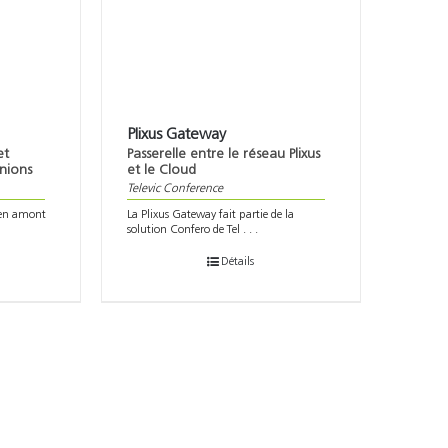
Plixus Gateway
et
Passerelle entre le réseau Plixus
nions
et le Cloud
Televic Conference
s en amont
La Plixus Gateway fait partie de la
solution Confero de Tel . . .
Détails