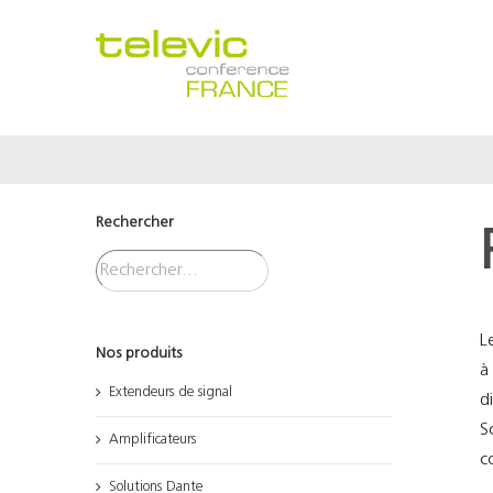
Passer
au
contenu
Rechercher
L
Nos produits
à
Extendeurs de signal
d
S
Amplificateurs
c
Solutions Dante