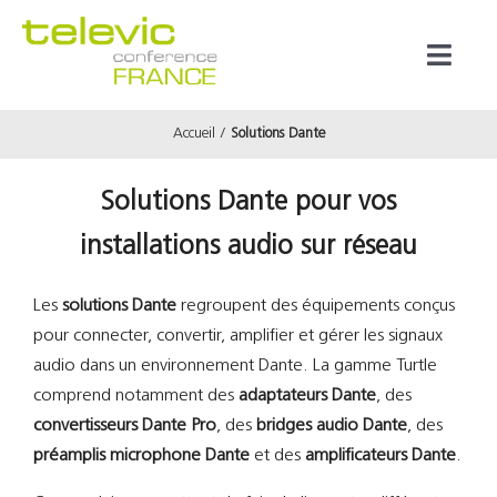
Passer
au
Toggl
contenu
Naviga
Accueil
Solutions Dante
Produits
Solutions Dante pour vos
Marques
installations audio sur réseau
Référenc
Les
solutions Dante
regroupent des équipements conçus
pour connecter, convertir, amplifier et gérer les signaux
Prestata
audio dans un environnement Dante. La gamme Turtle
comprend notamment des
adaptateurs Dante
, des
convertisseurs Dante Pro
, des
bridges audio Dante
, des
À propos
préamplis microphone Dante
et des
amplificateurs Dante
.