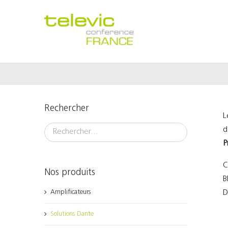
Passer
au
contenu
Rechercher
L
d
P
C
Nos produits
B
Amplificateurs
D
Solutions Dante