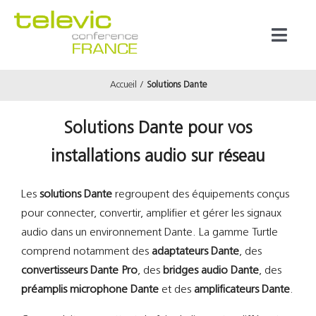
Passer
au
Toggl
contenu
Naviga
Accueil
Solutions Dante
Produits
Solutions Dante pour vos
Marques
installations audio sur réseau
Référenc
Les
solutions Dante
regroupent des équipements conçus
pour connecter, convertir, amplifier et gérer les signaux
Prestata
audio dans un environnement Dante. La gamme Turtle
comprend notamment des
adaptateurs Dante
, des
convertisseurs Dante Pro
, des
bridges audio Dante
, des
À propos
préamplis microphone Dante
et des
amplificateurs Dante
.