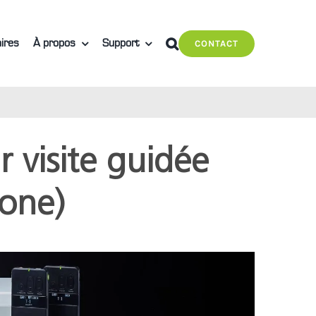
ires
À propos
Support
CONTACT
 visite guidée
one)