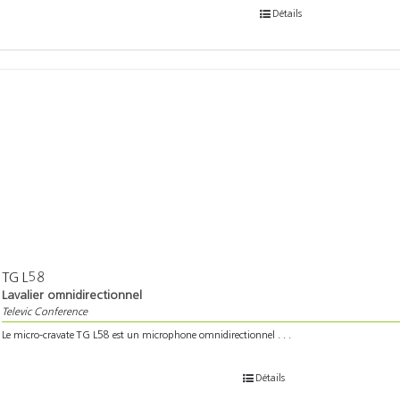
Détails
TG L58
Lavalier omnidirectionnel
Televic Conference
Le micro-cravate TG L58 est un microphone omnidirectionnel . . .
Détails