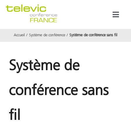
Passer
au
Toggl
contenu
Naviga
Accueil
Système de conférence
Système de conférence sans fil
Produits
Marques
Système de
Référenc
conférence sans
Prestata
fil
À propos