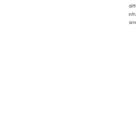
dif
inf
sim