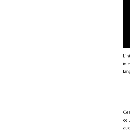
L’i
int
lan
Ces
cel
aux