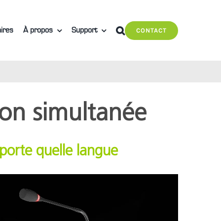
ires
À propos
Support
CONTACT
ion simultanée
porte quelle langue