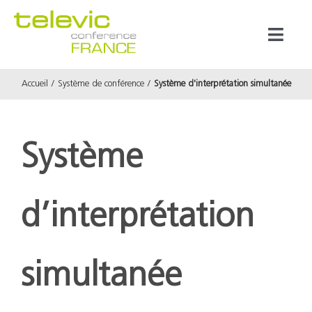
Passer
au
Toggl
contenu
Naviga
Accueil
Système de conférence
Système d'interprétation simultanée
Produits
Marques
Système
Référenc
d’interprétation
Prestata
simultanée
À propos