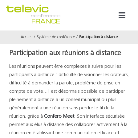
Passer
au
Toggl
contenu
Naviga
Accueil
Système de conférence
Participation à distance
Produits
Participation aux réunions à distance
Marques
Les réunions peuvent être complexes à suivre pour les
participants à distance : difficulté de visionner les orateurs,
Référenc
difficulté à demander la parole, problème de prise en
compte de vote…Il est désormais possible de participer
Prestata
pleinement à distance à un conseil municipal ou plus
généralement à une réunion sans perdre le fil de la
réunion, grâce à
Confero Meet
. Son interface sécurisée
À propos
permet aux élus à distance des collaborer activement à la
réunion en établissant une communication efficace et