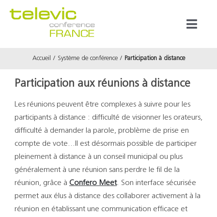
Passer
au
Toggl
contenu
Naviga
Accueil
Système de conférence
Participation à distance
Produits
Participation aux réunions à distance
Marques
Les réunions peuvent être complexes à suivre pour les
participants à distance : difficulté de visionner les orateurs,
Référenc
difficulté à demander la parole, problème de prise en
compte de vote…Il est désormais possible de participer
Prestata
pleinement à distance à un conseil municipal ou plus
généralement à une réunion sans perdre le fil de la
réunion, grâce à
Confero Meet
. Son interface sécurisée
À propos
permet aux élus à distance des collaborer activement à la
réunion en établissant une communication efficace et