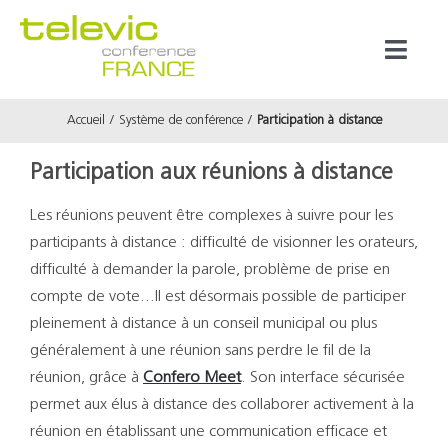
Passer
au
Toggl
contenu
Naviga
Accueil
Système de conférence
Participation à distance
Produits
Participation aux réunions à distance
Marques
Les réunions peuvent être complexes à suivre pour les
participants à distance : difficulté de visionner les orateurs,
Référenc
difficulté à demander la parole, problème de prise en
compte de vote…Il est désormais possible de participer
Prestata
pleinement à distance à un conseil municipal ou plus
généralement à une réunion sans perdre le fil de la
réunion, grâce à
Confero Meet
. Son interface sécurisée
À propos
permet aux élus à distance des collaborer activement à la
réunion en établissant une communication efficace et