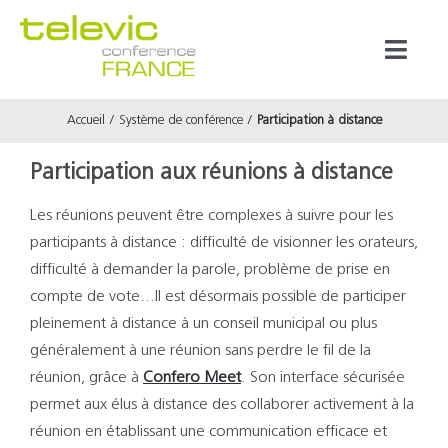
Passer
au
Toggl
contenu
Naviga
Accueil
Système de conférence
Participation à distance
Produits
Participation aux réunions à distance
Marques
Les réunions peuvent être complexes à suivre pour les
participants à distance : difficulté de visionner les orateurs,
Référenc
difficulté à demander la parole, problème de prise en
compte de vote…Il est désormais possible de participer
Prestata
pleinement à distance à un conseil municipal ou plus
généralement à une réunion sans perdre le fil de la
réunion, grâce à
Confero Meet
. Son interface sécurisée
À propos
permet aux élus à distance des collaborer activement à la
réunion en établissant une communication efficace et