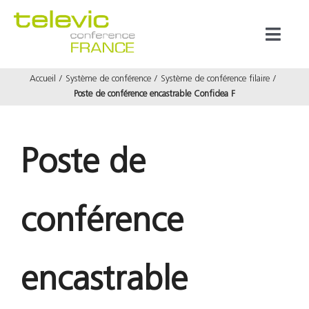
Passer
au
Toggl
contenu
Naviga
Accueil
Système de conférence
Système de conférence filaire
Produits
Poste de conférence encastrable Confidea F
Marques
Poste de
Référenc
conférence
Prestata
À propos
encastrable