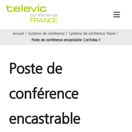
Passer
au
Toggl
contenu
Naviga
Accueil
Système de conférence
Système de conférence filaire
Produits
Poste de conférence encastrable Confidea F
Marques
Poste de
Référenc
conférence
Prestata
À propos
encastrable