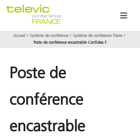
Passer
au
Toggl
contenu
Naviga
Accueil
Système de conférence
Système de conférence filaire
Produits
Poste de conférence encastrable Confidea F
Marques
Poste de
Référenc
conférence
Prestata
À propos
encastrable