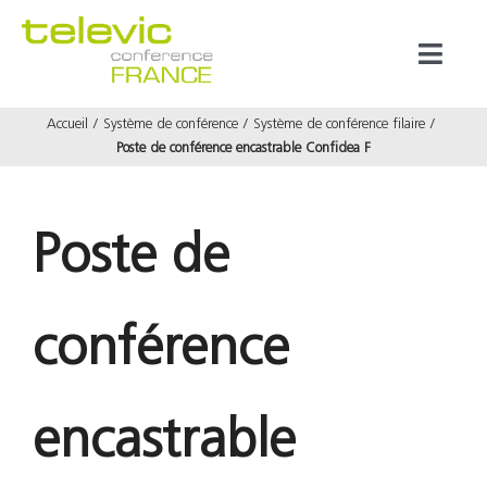
Passer
au
Toggl
contenu
Naviga
Accueil
Système de conférence
Système de conférence filaire
Produits
Poste de conférence encastrable Confidea F
Marques
Poste de
Référenc
conférence
Prestata
À propos
encastrable