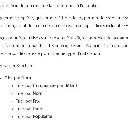
crète. Son design ramène la conférence à l’essentiel.
gamme complète, qui compte 11 modèles, permet de créer une so
lication, allant de la discussion de base aux applications incluant le
çus pour être utilisés sur le réseau Plixus®, les modèles de la gam
traitement du signal de la technologie Plixus. Associés à d’autres p
rent la solution idéale pour chaque type d’installation.
écharger Brochure
Trier par
Nom
Trier par
Commande par défaut
Trier par
Nom
Trier par
Prix
Trier par
Date
Trier par
Popularité