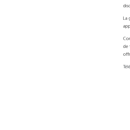
dis
La 
app
Con
de 
off
Tél