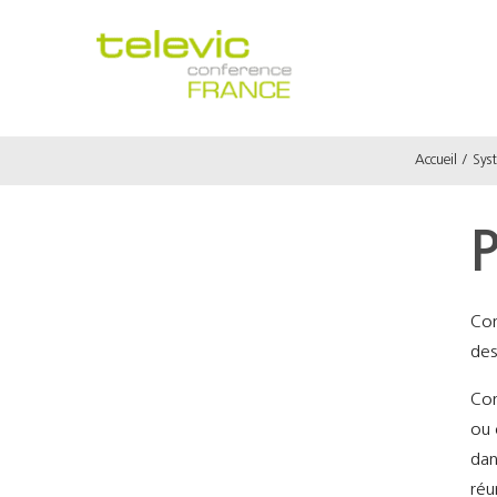
Passer
au
contenu
Accueil
Sys
P
Con
des
Con
ou 
dan
réu